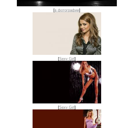
[
в фотографии
]
[
Sexy Girl
]
[
Sexy Girl
]