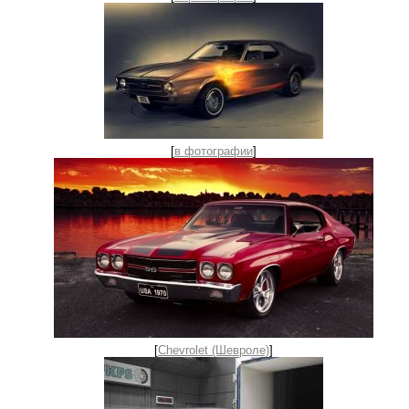
[
в фотографии
]
[
Chevrolet (Шевроле)
]