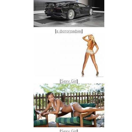
[
в фотографии
]
[
Sexy Girl
]
[
Sexy Girl
]