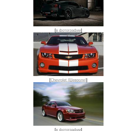
[
в фотографии
]
[
Chevrolet (Шевроле)
]
[
в фотографии
]