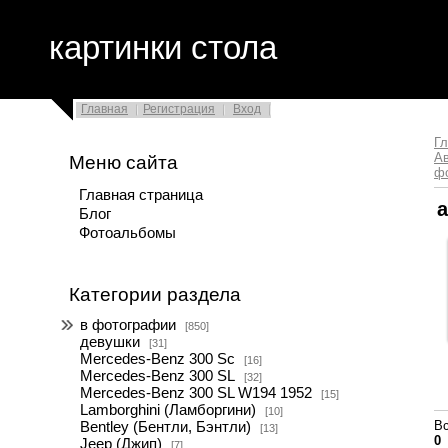
картинки стола
Главная
Регистрация
Вход
Гл
Ав
Меню сайта
ф
Главная страница
a
Блог
Фотоальбомы
Категории раздела
в фотографии
[850]
девушки
[31]
Mercedes-Benz 300 Sc
[16]
Mercedes-Benz 300 SL
[32]
Mercedes-Benz 300 SL W194 1952
[15]
Lamborghini (Ламборгини)
[10]
Вс
Bentley (Бентли, Бэнтли)
[13]
0
Jeep (Джип)
[7]