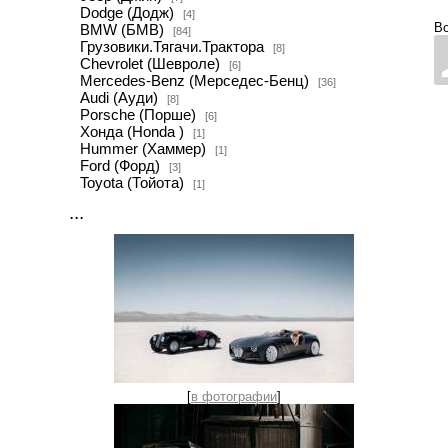
Dodge (Додж)
[4]
Во
BMW (БМВ)
[84]
Грузовики.Тягачи.Трактора
[8]
Chevrolet (Шевроле)
[6]
Mercedes-Benz (Мерседес-Бенц)
[36]
Audi (Ауди)
[8]
Porsche (Порше)
[6]
Хонда (Honda )
[1]
Hummer (Хаммер)
[1]
Ford (Форд)
[3]
Toyota (Тойота)
[1]
...
[
в фотографии
]